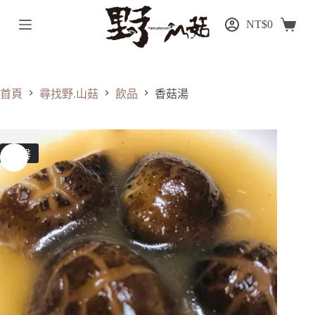
跳
NT$
0
至
主
要
內
首頁
尋找野.山菇
飲品
香菇湯
容
售罄