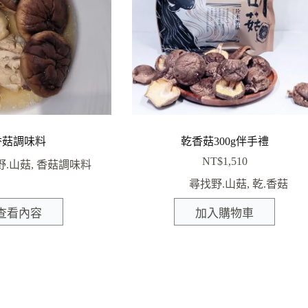
香菇調味料
乾香菇300g伴手禮
NT$
1,510
野.山菇
,
香菇調味料
尋找野.山菇
,
乾.香菇
查看內容
加入購物車