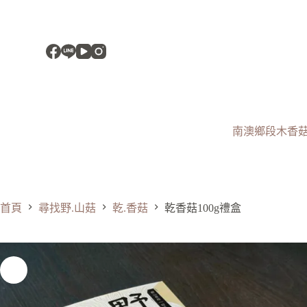
跳
至
主
要
內
容
南澳鄉段木香
首頁
尋找野.山菇
乾.香菇
乾香菇100g禮盒