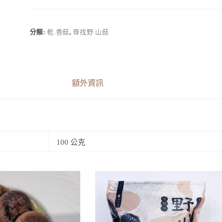
分類:
乾.香菇
,
尋找野.山菇
額外資訊
100 公克