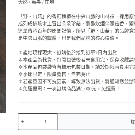
天然 / 無毒 / 在地
「野‧山菇」的香菇種植在中央山脈的山林裡，採用原
成列成排段木上冒出朵朵珍菇，裊裊炊煙伴隨菇香，縈
這是傳承百年的原鄉記憶。所以「野‧山菇」的品牌意
是中央山脈的餽贈，也是我們品牌的核心價值。
✽產地現採現烘，訂購後於接到訂單7日內出貨
✽本產品為乾貨，打開包裝後若未食用完，保存收藏請
✽本產品包裝袋皆有標示包裝日期，請於期限內食用完
✽季節限定，限量發售，售完為止
✽若產量因不可抗因素，導致無法出貨，將通知您並辦
✽免運優惠：一次訂購商品滿1,000元，免運費！