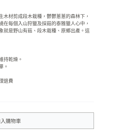
生木材剪成段木栽種，鬱鬱蔥蔥的森林下，
繞在每個入山狩獵及採菇的泰雅獵人心中，
象就是野山有菇、段木栽種、原鄉出產。這
維持乾燥。
畢。
理退費
加入購物車