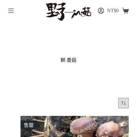
跳
NT$
0
至
主
要
內
容
鮮.香菇
售罄