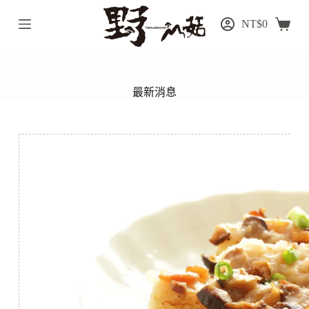
跳
NT$
0
至
主
要
內
最新消息
容