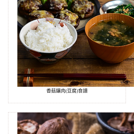
香菇鑲肉(豆腐)食譜