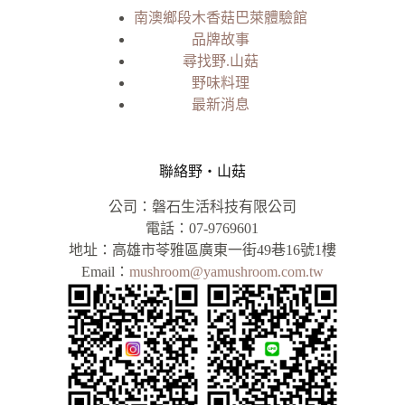
南澳鄉段木香菇巴萊體驗館
品牌故事
尋找野.山菇
野味料理
最新消息
聯絡野‧山菇
公司：磐石生活科技有限公司
電話：07-9769601
地址：高雄市苓雅區廣東一街49巷16號1樓
Email：
mushroom@yamushroom.com.tw