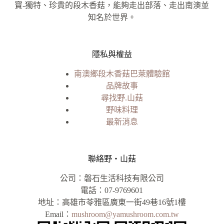
寶-獨特、珍貴的段木香菇，能夠走出部落、走出南澳並
知名於世界。
隱私與權益
南澳鄉段木香菇巴萊體驗館
品牌故事
尋找野.山菇
野味料理
最新消息
聯絡野‧山菇
公司：磐石生活科技有限公司
電話：07-9769601
地址：高雄市苓雅區廣東一街49巷16號1樓
Email：
mushroom@yamushroom.com.tw