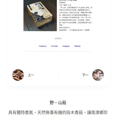
上一
下一
野‧山菇
具有獨特香氣，天然無毒有機的段木香菇，讓南澳鄉珍