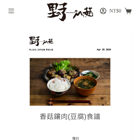
跳
NT$
0
至
主
要
內
容