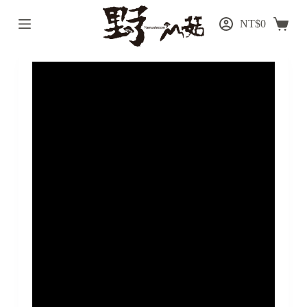
跳
NT$
0
至
主
要
內
容