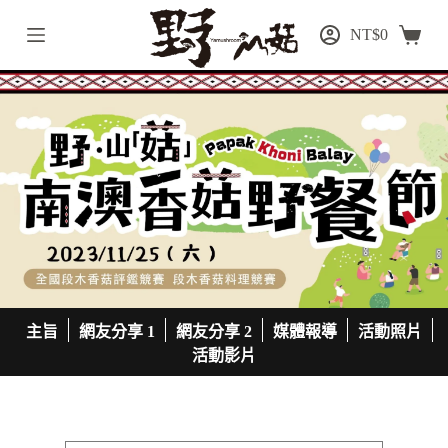
跳
NT$
0
至
主
要
內
容
主旨
網友分享 1
網友分享 2
媒體報導
活動照片
活動影片