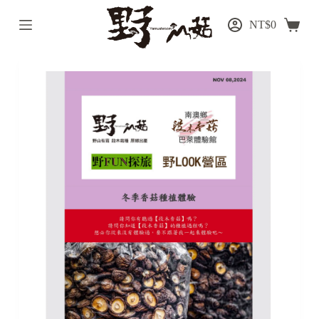
跳
NT$
0
至
主
要
內
容